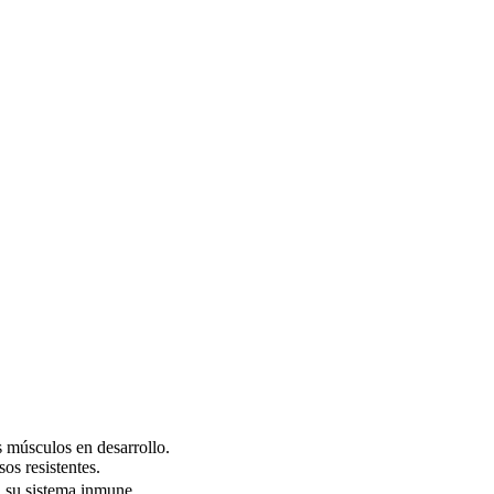
s músculos en desarrollo.
os resistentes.
n su sistema inmune.