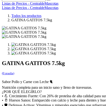
Listas de Precios - CentraldeMascotas
Listas de Precios - CentraldeMascotas
Todos los productos
GATINA GATITOS 7.5kg
GATINA GATITOS 7.5kg
(0 reseña)
Sabor Pollo y Carne con Leche 🐈
Nutrición completa para un inicio sano y lleno de travesuras.
¿POR QUÉ ELEGIRLO?
• 💪 Crecimiento Fuerte: Con 26% de proteína de alta calidad para su
• 🥛 Huesos Sanos: Enriquecido con calcio y leche para dientes y hues
• 🛡️ Defensas Activas: Vitaminas y minerales esenciales que refuerza