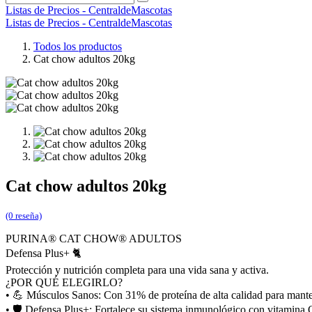
Listas de Precios - CentraldeMascotas
Listas de Precios - CentraldeMascotas
Todos los productos
Cat chow adultos 20kg
Cat chow adultos 20kg
(0 reseña)
PURINA® CAT CHOW® ADULTOS
Defensa Plus+ 🐈
Protección y nutrición completa para una vida sana y activa.
¿POR QUÉ ELEGIRLO?
• 💪 Músculos Sanos: Con 31% de proteína de alta calidad para manten
• 🛡️ Defensa Plus+: Fortalece su sistema inmunológico con vitamina 