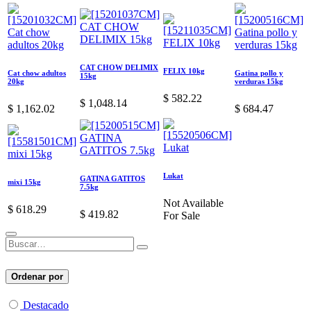
CAT CHOW DELIMIX
FELIX 10kg
Cat chow adultos
Gatina pollo y
15kg
20kg
verduras 15kg
$
582.22
$
1,048.14
$
1,162.02
$
684.47
Lukat
GATINA GATITOS
mixi 15kg
7.5kg
Not Available
$
618.29
$
419.82
For Sale
Ordenar por
Destacado